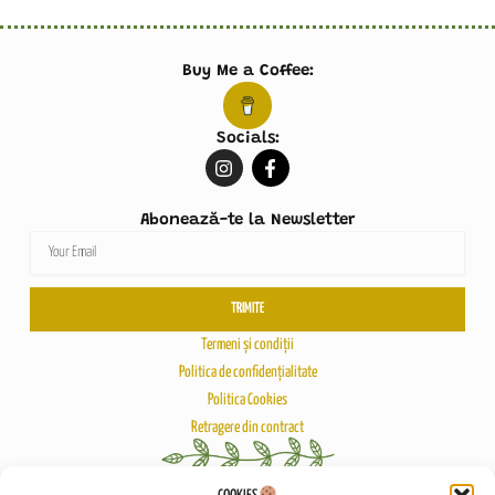
Buy Me a Coffee:
Socials:
I
F
n
a
s
c
t
e
Abonează-te la Newsletter
a
b
Email
g
o
r
o
a
k
m
-
TRIMITE
f
Termeni și condiții
Politica de confidențialitate
Politica Cookies
Retragere din contract