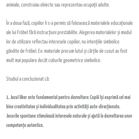
animale, construiau obiecte sau reprezentau ocupații adulte.
În a doua fază, copiilor li s-a permis să folosească materialele educaționale
ale lui Fröbel fără instrucțiuni prestabilite. Alegerea materialelor și modul
lor de utilizare reflectau interesele copiilor, nu intențiile simbolice
gândite de Fröbel. Ex: materiale precum lutul și cărțile de cusut au fost
mult mai populare decât cuburile geometrice simbolice.
Studiul a concluzionat că:
1. Jocul liber este fundamental pentru dezvoltare: Copiii își exprimă cel mai
bine creativitatea și individualitatea prin activități auto-direcționate.
Jocurile spontane stimulează interesele naturale și ajută la dezvoltarea unor
competențe autentice.