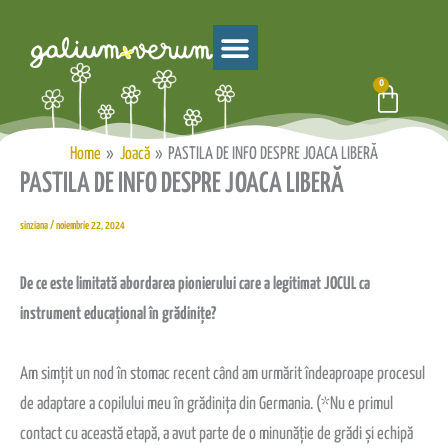
Skip
to
content
0
Cart
Home
Joacă
PASTILA DE INFO DESPRE JOACA LIBERĂ
PASTILA DE INFO DESPRE JOACA LIBERĂ
sinziana
/
noiembrie 22, 2024
De ce este limitată abordarea pionierului care a legitimat JOCUL ca
instrument educațional în grădinițe?
Am simțit un nod în stomac recent când am urmărit îndeaproape procesul
de adaptare a copilului meu în grădinița din Germania. (*Nu e primul
contact cu această etapă, a avut parte de o minunăție de grădi și echipă