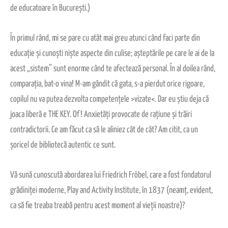
de educatoare în București.)
În
primul rând, mi se pare cu atât mai greu atunci când faci parte din
educație și cunoști niște aspecte din culise; așteptările pe care le ai de la
acest „sistem” sunt enorme când te afectează personal. În al doilea rând,
comparația, bat-o vina! M-am gândit că gata, s-a pierdut orice rigoare,
copilul nu va putea dezvolta competențele >vizate<. Dar eu știu deja că
joaca liberă e THE KEY. Of! Anxietăți provocate de rațiune și trăiri
contradictorii. Ce am făcut ca să le aliniez cât de cât? Am citit, ca un
șoricel de bibliotecă autentic ce sunt.
Vă sună cunoscută abordarea lui Friedrich Fröbel, care a fost fondatorul
grădiniței moderne, Play and Activity Institute, în 1837 (neamț, evident,
ca să fie treaba treabă pentru acest moment al vieții noastre)?