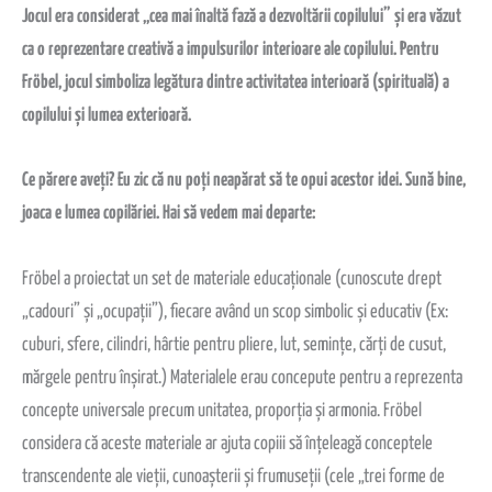
Jocul era considerat „cea mai înaltă fază a dezvoltării copilului” și era văzut
ca o reprezentare creativă a impulsurilor interioare ale copilului. Pentru
Fröbel, jocul simboliza legătura dintre activitatea interioară (spirituală) a
copilului și lumea exterioară.
Ce părere aveți? Eu zic că nu poți neapărat să te opui acestor idei. Sună bine,
joaca e lumea copilăriei. Hai să vedem mai departe:
Fröbel a proiectat un set de materiale educaționale (cunoscute drept
„cadouri” și „ocupații”), fiecare având un scop simbolic și educativ (Ex:
cuburi, sfere, cilindri, hârtie pentru pliere, lut, semințe, cărți de cusut,
mărgele pentru înșirat.) Materialele erau concepute pentru a reprezenta
concepte universale precum unitatea, proporția și armonia. Fröbel
considera că aceste materiale ar ajuta copiii să înțeleagă conceptele
transcendente ale vieții, cunoașterii și frumuseții (cele „trei forme de