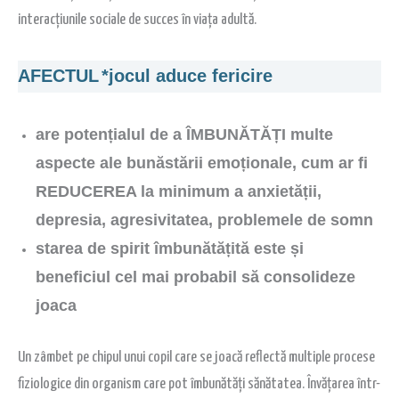
interacțiunile sociale de succes în viața adultă.
AFECTUL
*jocul aduce fericire
are potențialul de a ÎMBUNĂTĂȚI multe
aspecte ale bunăstării emoționale, cum ar fi
REDUCEREA la minimum a anxietății,
depresia, agresivitatea, problemele de somn
starea de spirit îmbunătățită este și
beneficiul cel mai probabil să consolideze
joaca
Un zâmbet pe chipul unui copil care se joacă reflectă multiple procese
fiziologice din organism care pot îmbunătăți sănătatea. Învățarea într-