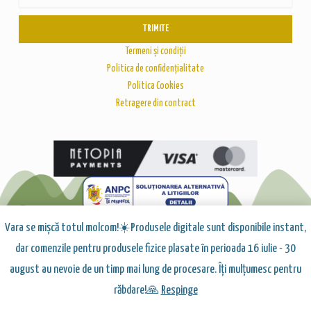
r
o
a
k
m
-
TRIMITE
f
Termeni și condiții
Politica de confidențialitate
Politica Cookies
Retragere din contract
Vara se mișcă totul molcom!☀️Produsele digitale sunt disponibile instant,
dar comenzile pentru produsele fizice plasate în perioada 16 iulie - 30
august au nevoie de un timp mai lung de procesare. Îți mulțumesc pentru
NOCTILUCENT ED SRL, Sector 4, București, România
răbdare!🙏
Respinge