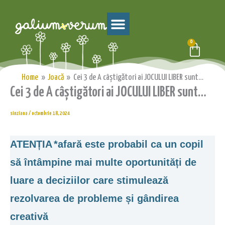
Skip
to
content
0
Cart
Home
Joacă
Cei 3 de A câștigători ai JOCULUI LIBER sunt…
Cei 3 de A câștigători ai JOCULUI LIBER sunt…
sinziana
/
octombrie 18, 2024
ATENȚIA
*afară este probabil ca un copil
să întâmpine mai multe oportunități de
luare a deciziilor care stimulează
rezolvarea de probleme și gândirea
creativă