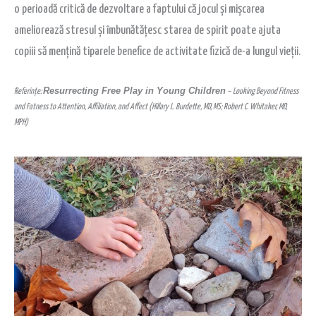
o perioadă critică de dezvoltare a faptului că jocul și mișcarea
ameliorează stresul și îmbunătățesc starea de spirit poate ajuta
copiii să mențină tiparele benefice de activitate fizică de-a lungul vieții.
Resurrecting Free Play in Young Children
Referințe:
– Looking Beyond Fitness
and Fatness to Attention, Affiliation, and Affect (Hillary L. Burdette, MD, MS; Robert C. Whitaker, MD,
MPH)