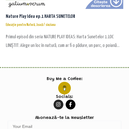
Nature Play Idea ep.1 HARTA SUNETELOR
Educație pentru Natură
,
Joacă
/
sinziana
Primul episod din seria NATURE PLAY IDEAS: Harta Sunetelor 1.LOC
LINIȘTIT: Alege un loc în natură, cum ar fi o pădure, un parc, o poiană…
Buy Me a Coffee:
Socials:
I
F
n
a
s
c
t
e
Abonează-te la Newsletter
a
b
Email
g
o