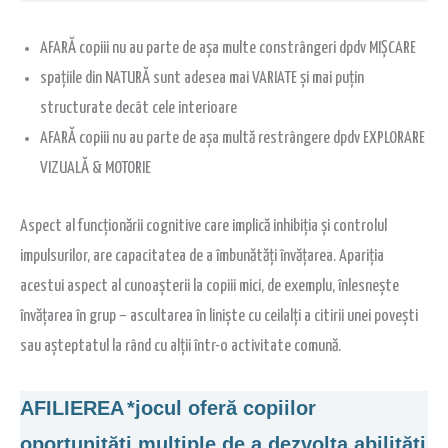
AFARĂ copiii nu au parte de așa multe constrângeri dpdv MIȘCARE
spațiile din NATURĂ sunt adesea mai VARIATE și mai puțin
structurate decât cele interioare
AFARĂ copiii nu au parte de așa multă restrângere dpdv EXPLORARE
VIZUALĂ & MOTORIE
Aspect al funcționării cognitive care implică inhibiția și controlul
impulsurilor, are capacitatea de a îmbunătăți învățarea. Apariția
acestui aspect al cunoașterii la copiii mici, de exemplu, înlesnește
învățarea în grup – ascultarea în liniște cu ceilalți a citirii unei povești
sau așteptatul la rând cu alții într-o activitate comună.
AFILIEREA
*jocul oferă copiilor
oportunități multiple de a dezvolta abilități