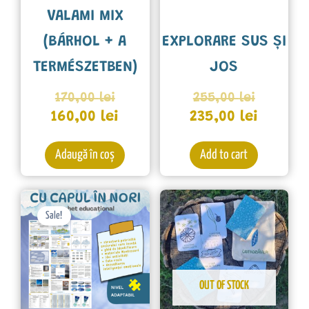
VALAMI MIX
(BÁRHOL + A
EXPLORARE SUS ȘI
TERMÉSZETBEN)
JOS
170,00
lei
255,00
lei
160,00
lei
235,00
lei
Adaugă în coș
Add to cart
Prețul
Prețul
inițial
curent
Sale!
a
este:
fost:
38,00 lei.
80,00 lei.
OUT OF STOCK