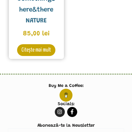
here&there
NATURE
85,00
lei
Citește mai mult
Buy Me a Coffee:
Socials:
I
F
n
a
s
c
t
e
Abonează-te la Newsletter
a
b
Email