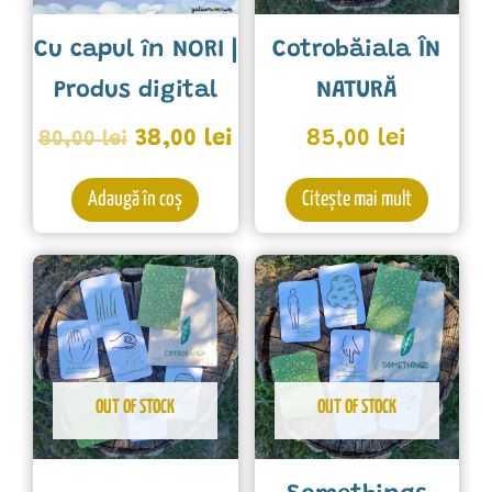
Cu capul în NORI |
Cotrobăiala ÎN
Produs digital
NATURĂ
38,00
lei
85,00
lei
80,00
lei
Adaugă în coș
Citește mai mult
OUT OF STOCK
OUT OF STOCK